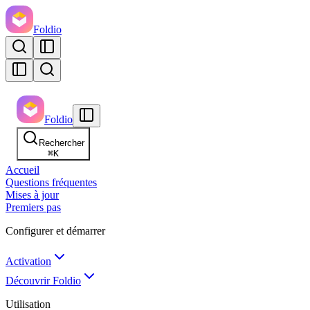
Foldio
Foldio
Rechercher
⌘
K
Accueil
Questions fréquentes
Mises à jour
Premiers pas
Configurer et démarrer
Activation
Découvrir Foldio
Utilisation